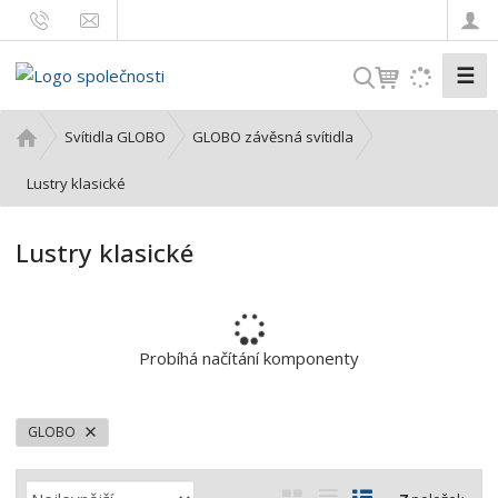
☰
V
y
h
Ú
Svítidla GLOBO
GLOBO závěsná svítidla
l
v
o
Lustry klasické
e
d
d
n
a
Lustry klasické
í
t
s
t
r
a
Probíhá načítání komponenty
n
a
GLOBO
Ř
O
T
Ř