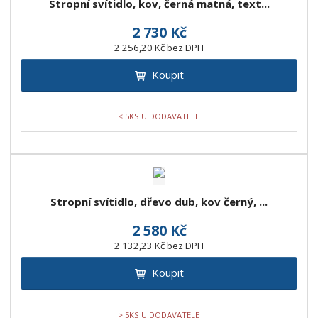
Stropní svítidlo, kov, černá matná, text...
z
l
o
í
k
k
v
p
2 730 Kč
o
o
ý
r
2 256,20 Kč bez DPH
o
v
v
v
d
Koupit
ý
ý
ý
u
v
v
p
k
ý
ý
i
< 5KS U DODAVATELE
t
p
p
s
ů
i
i
s
s
Stropní svítidlo, dřevo dub, kov černý, ...
2 580 Kč
2 132,23 Kč bez DPH
Koupit
> 5KS U DODAVATELE